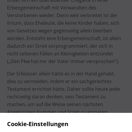
findet sich ein überlebender Ehegatte in einer
Erbengemeinschaft mit Verwandten des
Verstorbenen wieder. Denn weit verbreitet ist der
Irrtum, dass Eheleute, die keine Kinder haben, sich
von Gesetzes wegen gegenseitig allein beerben
würden. Entsteht eine Erbengemeinschaft, ist allein
dadurch ein Streit vorprogrammiert, der sich in
nicht seltenen Fällen an Kleinigkeiten entzündet
(„Den Pkw hat mir der Vater immer versprochen“).
Der Erblasser allein hätte es in der Hand gehabt,
dies zu vermeiden, indem er ein sachgerechtes
Testament errichtet hätte. Daher sollte heute jeder
rechtzeitig daran denken, sein Testament zu
machen, um auf die Weise seinen nächsten
Angehörigen Kummer und Streit zu ersparen.
Cookie-Einstellungen
Näheres dazu im Erbrechtsbuch