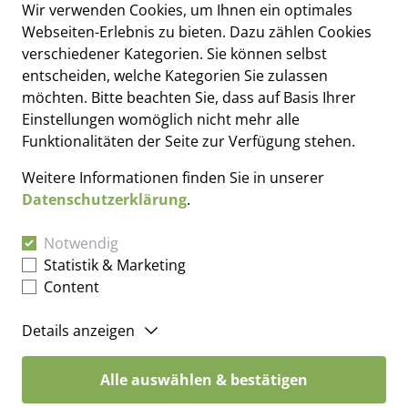
Wir verwenden Cookies, um Ihnen ein optimales
Webseiten-Erlebnis zu bieten. Dazu zählen Cookies
verschiedener Kategorien. Sie können selbst
entscheiden, welche Kategorien Sie zulassen
möchten. Bitte beachten Sie, dass auf Basis Ihrer
Einstellungen womöglich nicht mehr alle
Funktionalitäten der Seite zur Verfügung stehen.
Weitere Informationen finden Sie in unserer
Datenschutzerklärung
.
Notwendig
Dr. Fricke & Partner
Statistik & Marketing
Hansastraße 4
Content
79104 Freiburg im Breisgau
Details anzeigen
Tel.: +49 (0) 761 20 76 0 – 0
Fax: +49 (0) 761 20 76 0 – 76
Alle auswählen & bestätigen
Mail:
kanzlei@dr-fricke-partner.de