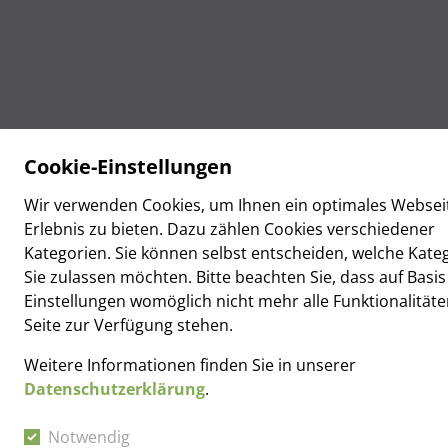
Cookie-Einstellungen
Wir verwenden Cookies, um Ihnen ein optimales Websei
Erlebnis zu bieten. Dazu zählen Cookies verschiedener
Kategorien. Sie können selbst entscheiden, welche Kate
Sie zulassen möchten. Bitte beachten Sie, dass auf Basis
Einstellungen womöglich nicht mehr alle Funktionalitäte
Dr. Fricke & Partner
Seite zur Verfügung stehen.
Hansastraße 4
79104 Freiburg im Breisgau
Weitere Informationen finden Sie in unserer
Tel.: +49 (0) 761 20 76 0 – 0
Datenschutzerklärung
.
Fax: +49 (0) 761 20 76 0 – 76
Mail:
kanzlei@dr-fricke-partner.de
Notwendig